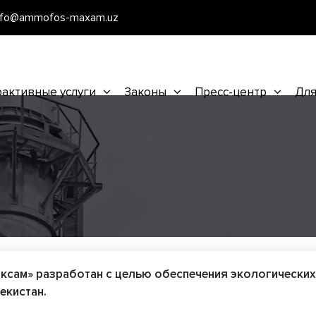
nfo@ammofos-maxam.uz
активные услуги
Законы
Пресс-центр
Для
сам» разработан с целью обеспечения экологических
екистан.