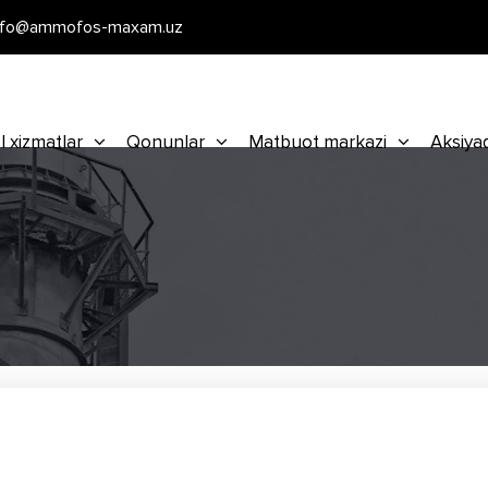
nfo@ammofos-maxam.uz
l xizmatlar
Qonunlar
Matbuot markazi
Aksiya