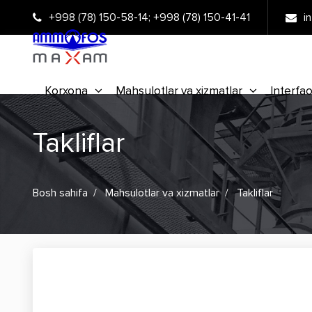
+998 (78) 150-58-14
;
+998 (78) 150-41-41
i
Korxona
Mahsulotlar va xizmatlar
Interfao
Takliflar
Bosh sahifa
Mahsulotlar va xizmatlar
Takliflar