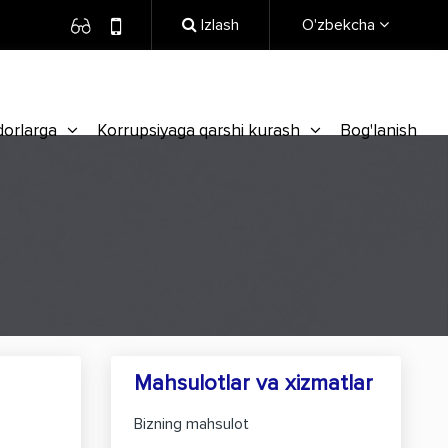
Izlash
O'zbekcha
dorlarga
Korrupsiyaga qarshi kurash
Bog'lanish
Mahsulotlar va xizmatlar
Bizning mahsulot