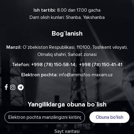
Ish tartibi:
8.00 dan 17.00 gacha
Dam olish kunlari: Shanba, Yakshanba
Bog`lanish
Manzil:
O`zbekiston Respublikasi, 110100, Toshkent viloyati,
Olmaliq shahri, Sanoat zonasi
Telefon:
+998 (78) 150-58-14
;
+998 (78) 150-41-41
Elektron pochta:
info@ammofos-maxam.uz
Yangiliklarga obuna bo`lish
Obuna bo'lish
Sayt xaritasi