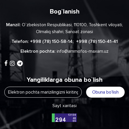
Bog`lanish
Manzil:
O`zbekiston Respublikasi, 110100, Toshkent viloyati,
Olmaliq shahri, Sanoat zonasi
Telefon:
+998 (78) 150-58-14
;
+998 (78) 150-41-41
Elektron pochta:
info@ammofos-maxam.uz
Yangiliklarga obuna bo`lish
Obuna bo'lish
Sayt xaritasi