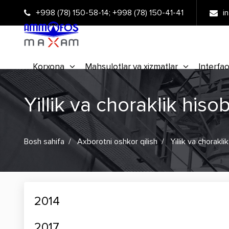
+998 (78) 150-58-14
;
+998 (78) 150-41-41
i
Korxona
Mahsulotlar va xizmatlar
Interfao
Yillik va choraklik hiso
Bosh sahifa
Axborotni oshkor qilish
Yillik va chorakli
2014
2017