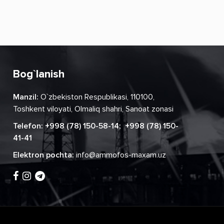
Bog`lanish
Manzil:
O`zbekiston Respublikasi, 110100,
Toshkent viloyati, Olmaliq shahri, Sanoat zonasi
Telefon:
+998 (78) 150-58-14
;
+998 (78) 150-
41-41
Elektron pochta:
info@ammofos-maxam.uz