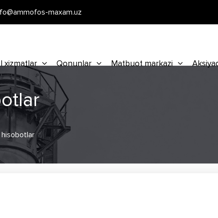
nfo@ammofos-maxam.uz
l xizmatlar
Qonunlar
Matbuot markazi
Aksiya
botlar
k hisobotlar