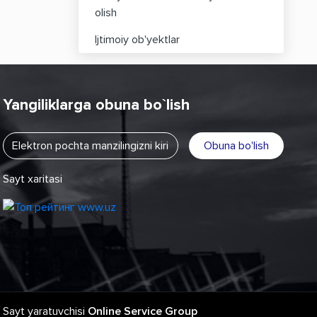
olish
Ijtimoiy ob'yektlar
Yangiliklarga obuna bo`lish
Obuna bo'lish
Sayt xaritasi
Sayt yaratuvchisi
Online Service Group