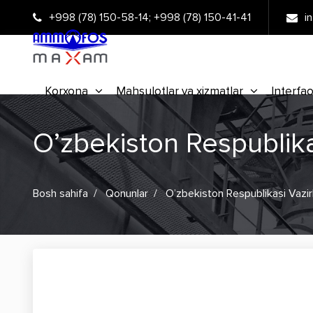
+998 (78) 150-58-14
;
+998 (78) 150-41-41
i
Korxona
Mahsulotlar va xizmatlar
Interfao
O’zbekiston Respublika
Bosh sahifa
Qonunlar
O’zbekiston Respublikasi Vazir