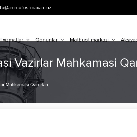
nfo@ammofos-maxam.uz
l xizmatlar
Qonunlar
Matbuot markazi
Aksiya
si Vazirlar Mahkamasi Qar
lar Mahkamasi Qarorlari