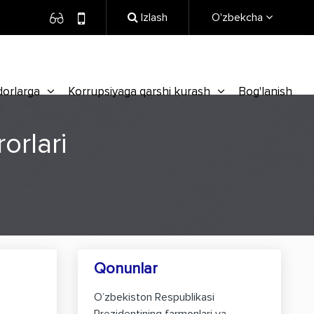
Izlash
O'zbekcha
dorlarga
Korrupsiyaga qarshi kurash
Bog'lanish
orlari
Qonunlar
O’zbekiston Respublikasi