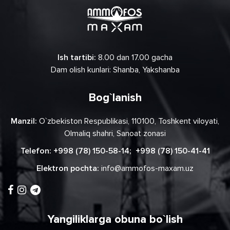
Ish tartibi:
8.00 dan 17.00 gacha
Dam olish kunlari: Shanba, Yakshanba
Bog`lanish
Manzil:
O`zbekiston Respublikasi, 110100, Toshkent viloyati,
Olmaliq shahri, Sanoat zonasi
Telefon:
+998 (78) 150-58-14
;
+998 (78) 150-41-41
Elektron pochta:
info@ammofos-maxam.uz
Yangiliklarga obuna bo`lish