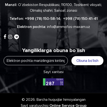
Manzil:
O`zbekiston Respublikasi, 110100, Toshkent viloyati,
Olmaliq shahri, Sanoat zonasi
Telefon:
+998 (78) 150-58-14
;
+998 (78) 150-41-41
Elektron pochta:
info@ammofos-maxam.uz
Yangiliklarga obuna bo`lish
Obuna bo'lish
Sayt xaritasi
© 2026. Barcha huquqlar himoyalangan
Sayt yaratuvchisi
Online Service Group