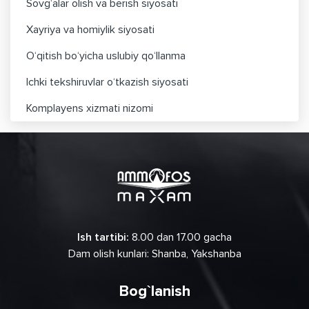
Sovg‘alar olish va berish siyosati
Xayriya va homiylik siyosati
O‘qitish bo‘yicha uslubiy qo‘llanma
Ichki tekshiruvlar o‘tkazish siyosati
Komplayens xizmati nizomi
Ish tartibi:
8.00 dan 17.00 gacha
Dam olish kunlari: Shanba, Yakshanba
Bog`lanish