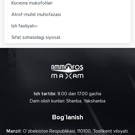
Korxona mukofotlari
Atrof-muhit muhofazasi
Ish faoliyati
Sifat sohasidagi siyosat
Ish tartibi:
8.00 dan 17.00 gacha
Dam olish kunlari: Shanba, Yakshanba
Bog`lanish
Manzil:
O`zbekiston Respublikasi, 110100, Toshkent viloyati,