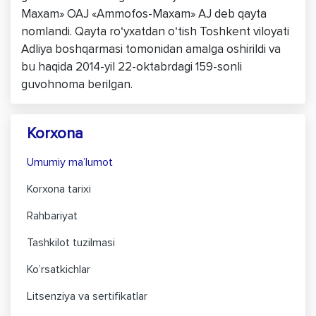
Maxam» OAJ «Ammofos-Maxam» AJ deb qayta
nomlandi. Qayta ro‘yxatdan o‘tish Toshkent viloyati
Adliya boshqarmasi tomonidan amalga oshirildi va
bu haqida 2014-yil 22-oktabrdagi 159-sonli
guvohnoma berilgan.
Korxona
Umumiy ma’lumot
Korxona tarixi
Rahbariyat
Tashkilot tuzilmasi
Ko’rsatkichlar
Litsenziya va sertifikatlar