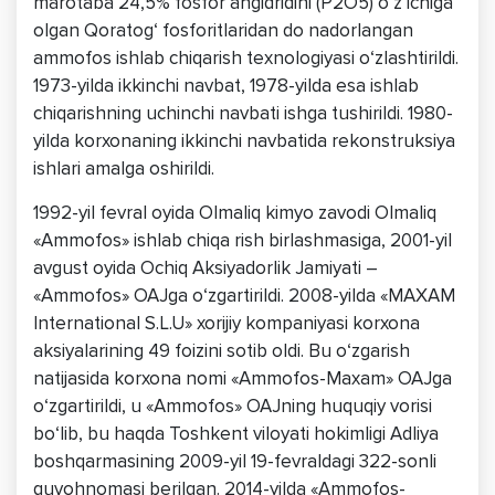
marotaba 24,5% fosfor angidridini (P2O5) o‘z ichiga
olgan Qoratog‘ fosforitlaridan do nadorlangan
ammofos ishlab chiqarish texnologiyasi o‘zlashtirildi.
1973-yilda ikkinchi navbat, 1978-yilda esa ishlab
chiqarishning uchinchi navbati ishga tushirildi. 1980-
yilda korxonaning ikkinchi navbatida rekonstruksiya
ishlari amalga oshirildi.
1992-yil fevral oyida Olmaliq kimyo zavodi Olmaliq
«Ammofos» ishlab chiqa rish birlashmasiga, 2001-yil
avgust oyida Ochiq Aksiyadorlik Jamiyati –
«Ammofos» OAJga o‘zgartirildi. 2008-yilda «MAXAM
International S.L.U» xorijiy kompaniyasi korxona
aksiyalarining 49 foizini sotib oldi. Bu o‘zgarish
natijasida korxona nomi «Ammofos-Maxam» OAJga
o‘zgartirildi, u «Ammofos» OAJning huquqiy vorisi
bo‘lib, bu haqda Toshkent viloyati hokimligi Adliya
boshqarmasining 2009-yil 19-fevraldagi 322-sonli
guvohnomasi berilgan. 2014-yilda «Ammofos-