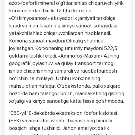
azot-fosforli mineral o‘g‘itlar ishlab chiqaruvchi yirik
korxonalardan biridir. Ushbu korxona
«O‘zkimyosanoat» aksiyadorlik jamiyati tarkibiga
kiradi va mamlakatning kimyo sanoati sohasidagi
yetakchi ishlab chiqaruvchilardan hisoblanadi.
Korxona sanoat maydoni Olmaliq shahrida
joylashgan. Korxonaning umumiy maydoni 522,5
gektarni tashkil etadi. «Ammofos-Maxam» AJning
geografik joylashuvi va qulay transport tarmog‘i,
ishlab chiqarishning samarali va raqobatbardosh
bo‘lishini ta’minlaydi. Ushbu korxonaning
mahsulotlari nafaqat O‘zbekistonda, balki xalqaro
bozorda ham talabgor bo‘lib, mamlakatning qishloq
xo‘jaligi va kimyo sanoatiga katta hissa qo‘shmoqda.
1969-yil 18-dekabrda ekstraksion fosfor kislotasi
(EFK) va ammofos ishlab chiqarishning birinchi
bosqichi ishga tushirildi. Jahon amaliyotida ilk