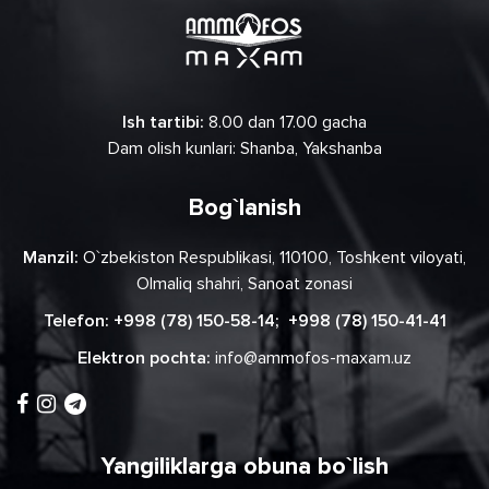
Ish tartibi:
8.00 dan 17.00 gacha
Dam olish kunlari: Shanba, Yakshanba
Bog`lanish
Manzil:
O`zbekiston Respublikasi, 110100, Toshkent viloyati,
Olmaliq shahri, Sanoat zonasi
Telefon:
+998 (78) 150-58-14
;
+998 (78) 150-41-41
Elektron pochta:
info@ammofos-maxam.uz
Yangiliklarga obuna bo`lish