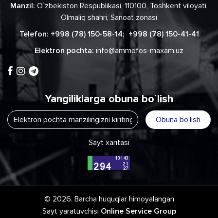
Manzil:
O`zbekiston Respublikasi, 110100, Toshkent viloyati,
Olmaliq shahri, Sanoat zonasi
Telefon:
+998 (78) 150-58-14
;
+998 (78) 150-41-41
Elektron pochta:
info@ammofos-maxam.uz
Yangiliklarga obuna bo`lish
Obuna bo'lish
Sayt xaritasi
© 2026. Barcha huquqlar himoyalangan
Sayt yaratuvchisi
Online Service Group