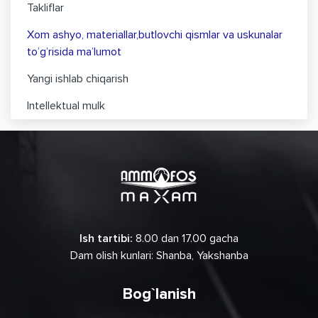
Takliflar
Xom ashyo, materiallar,butlovchi qismlar va uskunalar
to’g’risida ma’lumot
Yangi ishlab chiqarish
Intellektual mulk
Ish tartibi:
8.00 dan 17.00 gacha
Dam olish kunlari: Shanba, Yakshanba
Bog`lanish