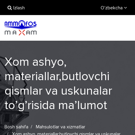
Izlash
O'zbekcha
Xom ashyo,
materiallar,butlovchi
qismlar va uskunalar
to’g’risida ma’lumot
Bosh sahifa
Mahsulotlar va xizmatlar
Xom ashyo, materiallar,butlovchi qismlar va uskunalar