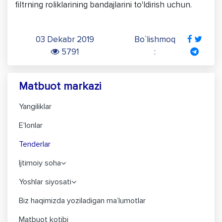
filtrning roliklarining bandajlarini to'ldirish uchun.
03 Dekabr 2019
Bo`lishmoq
5791
:
Matbuot markazi
Yangiliklar
E'lonlar
Tenderlar
Ijtimoiy soha
Yoshlar siyosati
Biz haqimizda yoziladigan ma’lumotlar
Matbuot kotibi