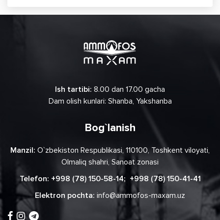
Ish tartibi:
8.00 dan 17.00 gacha
Dam olish kunlari: Shanba, Yakshanba
Bog`lanish
Manzil:
O`zbekiston Respublikasi, 110100, Toshkent viloyati,
Olmaliq shahri, Sanoat zonasi
Telefon:
+998 (78) 150-58-14
;
+998 (78) 150-41-41
Elektron pochta:
info@ammofos-maxam.uz