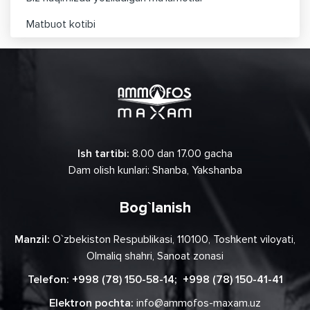
Matbuot kotibi
Ish tartibi:
8.00 dan 17.00 gacha
Dam olish kunlari: Shanba, Yakshanba
Bog`lanish
Manzil:
O`zbekiston Respublikasi, 110100, Toshkent viloyati,
Olmaliq shahri, Sanoat zonasi
Telefon:
+998 (78) 150-58-14
;
+998 (78) 150-41-41
Elektron pochta:
info@ammofos-maxam.uz