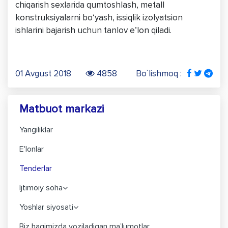
chiqarish sexlarida qumtoshlash, metall
konstruksiyalarni bo‘yash, issiqlik izolyatsion
ishlarini bajarish uchun tanlov e’lon qiladi.
01 Avgust 2018
4858
Bo`lishmoq :
Matbuot markazi
Yangiliklar
E'lonlar
Tenderlar
Ijtimoiy soha
Yoshlar siyosati
Biz haqimizda yoziladigan ma’lumotlar